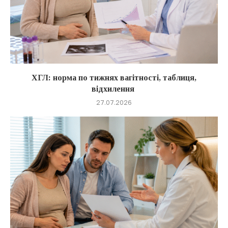
ХГЛ: норма по тижнях вагітності, таблиця,
відхилення
27.07.2026