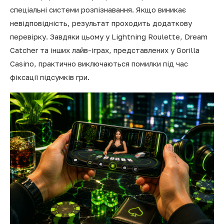
спеціальні системи розпізнавання. Якщо виникає
невідповідність, результат проходить додаткову
перевірку. Завдяки цьому у Lightning Roulette, Dream
Catcher та інших лайв-іграх, представлених у Gorilla
Casino, практично виключаються помилки під час
фіксації підсумків гри.