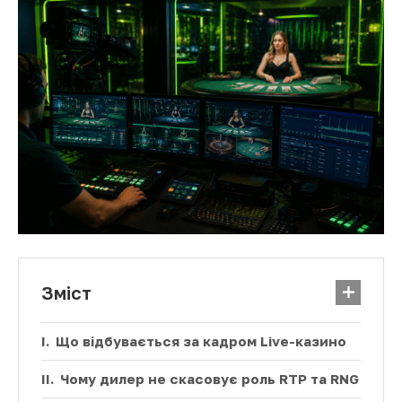
Зміст
Що відбувається за кадром Live-казино
Чому дилер не скасовує роль RTP та RNG