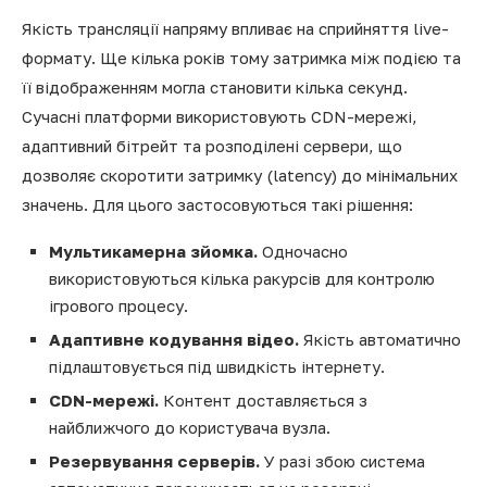
Якість трансляції напряму впливає на сприйняття live-
формату. Ще кілька років тому затримка між подією та
її відображенням могла становити кілька секунд.
Сучасні платформи використовують CDN-мережі,
адаптивний бітрейт та розподілені сервери, що
дозволяє скоротити затримку (latency) до мінімальних
значень. Для цього застосовуються такі рішення:
Мультикамерна зйомка.
Одночасно
використовуються кілька ракурсів для контролю
ігрового процесу.
Адаптивне кодування відео.
Якість автоматично
підлаштовується під швидкість інтернету.
CDN-мережі.
Контент доставляється з
найближчого до користувача вузла.
Резервування серверів.
У разі збою система