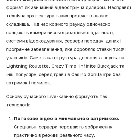
формат як звичайний відеострім із дилером. Насправді
технічна архітектура таких продуктів значно
складніша. Під час кожного раунду одночасно
працюють камери високої роздільної здатності,
системи відеокодування, сервери передачі даних і
програмне забезпечення, яке обробляє ставки тисяч
учасників. Саме така структура дозволяє запускати
Lightning Roulette, Crazy Time, Infinite Blackjack та
інші популярні серед гравців Casino Gorilla ігри без
затримок і помилок.
Основу сучасного Live-казино формують такі
технології:
Потокове відео з мінімальною затримкою.
Спеціальні сервери передають зображення
практично в режимі реального часу.