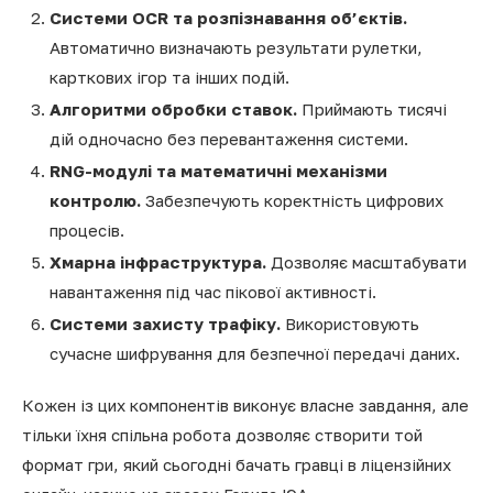
Системи OCR та розпізнавання об’єктів.
Автоматично визначають результати рулетки,
карткових ігор та інших подій.
Алгоритми обробки ставок.
Приймають тисячі
дій одночасно без перевантаження системи.
RNG-модулі та математичні механізми
контролю.
Забезпечують коректність цифрових
процесів.
Хмарна інфраструктура.
Дозволяє масштабувати
навантаження під час пікової активності.
Системи захисту трафіку.
Використовують
сучасне шифрування для безпечної передачі даних.
Кожен із цих компонентів виконує власне завдання, але
тільки їхня спільна робота дозволяє створити той
формат гри, який сьогодні бачать гравці в ліцензійних