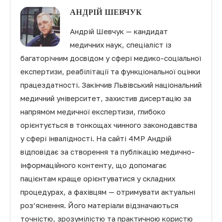
АНДРІЙ ШЕВЧУК
Андрій Шевчук — кандидат
медичних наук, спеціаліст із
багаторічним досвідом у сфері медико-соціальної
експертизи, реабілітації та функціональної оцінки
працездатності. Закінчив Львівський національний
медичний університет, захистив дисертацію за
напрямом медичної експертизи, глибоко
орієнтується в тонкощах чинного законодавства
у сфері інвалідності. На сайті 4MP Андрій
відповідає за створення та публікацію медично-
інформаційного контенту, що допомагає
пацієнтам краще орієнтуватися у складних
процедурах, а фахівцям — отримувати актуальні
роз’яснення. Його матеріали відзначаються
точністю, зрозумілістю та практичною користю