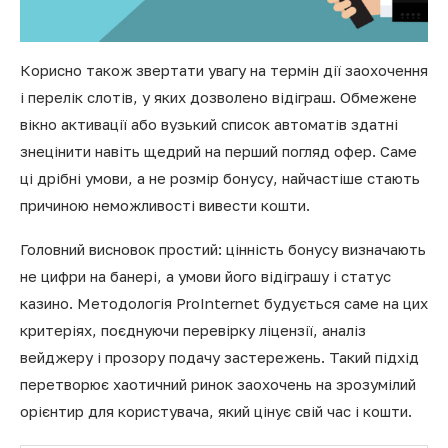
Корисно також звертати увагу на термін дії заохочення
і перелік слотів, у яких дозволено відіграш. Обмежене
вікно активації або вузький список автоматів здатні
знецінити навіть щедрий на перший погляд офер. Cаме
ці дрібні умови, а не розмір бонусу, найчастіше стають
причиною неможливості вивести кошти.
Головний висновок простий: цінність бонусу визначають
не цифри на банері, а умови його відіграшу і статус
казино. Методологія ProInternet будується саме на цих
критеріях, поєднуючи перевірку ліцензії, аналіз
вейджеру і прозору подачу застережень. Такий підхід
перетворює хаотичний ринок заохочень на зрозумілий
орієнтир для користувача, який цінує свій час і кошти.