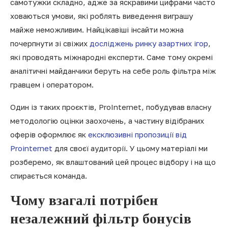
самотужки складно, адже за яскравими цифрами часто
ховаються умови, які роблять виведення виграшу
майже неможливим. Найцікавіші інсайти можна
почерпнути зі свіжих
досліджень ринку азартних ігор
,
які проводять міжнародні експерти. Саме тому окремі
аналітичні майданчики беруть на себе роль фільтра між
гравцем і оператором.
Один із таких проєктів, ProInternet, побудував власну
методологію оцінки заохочень, а частину відібраних
оферів оформлює як
ексклюзивні пропозиції від
Prointernet
для своєї аудиторії. У цьому матеріалі ми
розберемо, як влаштований цей процес відбору і на що
спирається команда.
Чому взагалі потрібен
незалежний фільтр бонусів