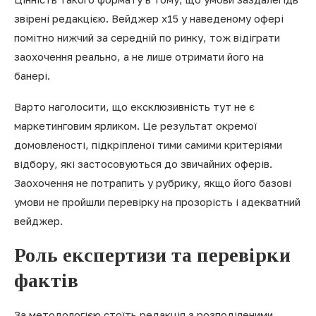
звірені редакцією. Вейджер x15 у наведеному офері
помітно нижчий за середній по ринку, тож відіграти
заохочення реально, а не лише отримати його на
банері.
Варто наголосити, що ексклюзивність тут не є
маркетинговим ярликом. Це результат окремої
домовленості, підкріпленої тими самими критеріями
відбору, які застосовуються до звичайних оферів.
Заохочення не потрапить у рубрику, якщо його базові
умови не пройшли перевірку на прозорість і адекватний
вейджер.
Роль експертизи та перевірки
фактів
За методологією стоїть редакція з розподіленими