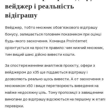
вейджер і реальність
відіграшу
Вейджер, тобто множник обов’язкового відіграшу
бонусу, залишається головним показником при оцінці
будь-якого заохочення. Команда ProInternet
орієнтується на просте правило: чим нижчий множник,
тим вищий шанс дійсно вивести кошти.
За спостереженнями аналітиків проєкту, офери з
вейджером до x35 ще піддаються відіграшу і
дозволяють реально щось вивести. А от заохочення з
множником x50 і вище перетворюють виведення на
майже недосяжну ціль. Тому пропозиції з завищеними
вимогами до відіграшу відсіюються на першому ж етапі
перевірки.