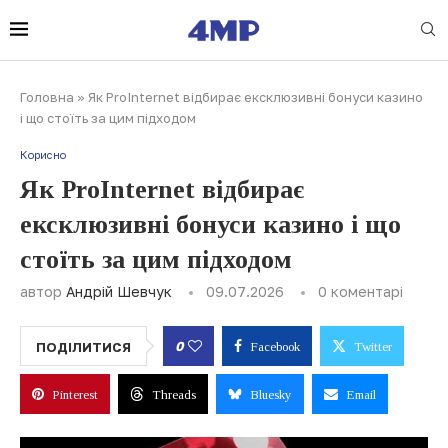
Головна
»
Як ProInternet відбирає ексклюзивні бонуси казино
і що стоїть за цим підходом
Корисно
Як ProInternet відбирає
ексклюзивні бонуси казино і що
стоїть за цим підходом
автор
Андрій Шевчук
09.07.2026
0 коментарі
0
ПОДІЛИТИСЯ
Facebook
Twitter
Pinterest
Threads
Bluesky
Email