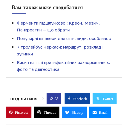
Вам також може сподобатися
Ферменти підшлункової: Креон, Мезим,
Панкреатин — що обрати
Популярні шпалери для стін: види, особливості
7 тролейбус Черкаси: маршрут, розклад і
зупинки
Висип на тілі при інфекційних захворюваннях:
фото та діагностика
0
ПОДІЛИТИСЯ
Facebook
Twitter
Pinterest
Threads
Bluesky
Email