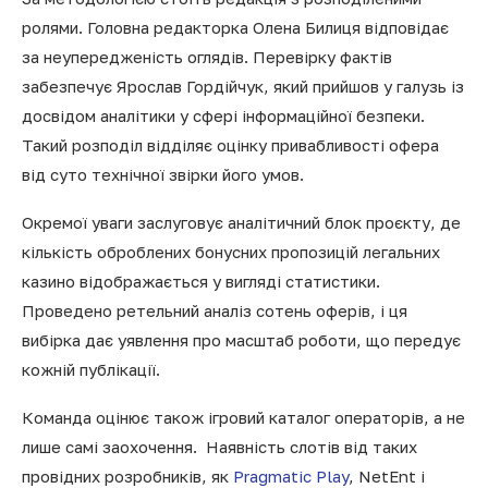
ролями. Головна редакторка Олена Билиця відповідає
за неупередженість оглядів. Перевірку фактів
забезпечує Ярослав Гордійчук, який прийшов у галузь із
досвідом аналітики у сфері інформаційної безпеки.
Такий розподіл відділяє оцінку привабливості офера
від суто технічної звірки його умов.
Окремої уваги заслуговує аналітичний блок проєкту, де
кількість оброблених бонусних пропозицій легальних
казино відображається у вигляді статистики.
Проведено ретельний аналіз сотень оферів, і ця
вибірка дає уявлення про масштаб роботи, що передує
кожній публікації.
Команда оцінює також ігровий каталог операторів, а не
лише самі заохочення. Наявність слотів від таких
провідних розробників, як
Pragmatic Play
, NetEnt і