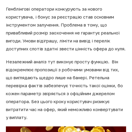
Гемблінгові оператори конкурують за нового
користувача, і бонус за реєстрацію став основним
інструментом залучення. Проблема в тому, що
привабливий розмір заохочення не гарантує реальної
вигоди. Умови відіграшу, ліміти на вивід і перелік
доступних слотів здатні звести цінність офера до нуля.
Незалежний аналіз тут виконує просту функцію. Він
відокремлює пропозиції з робочими умовами від тих,
що виглядають щедро лише на банері. Ретельна
перевірка фактів забезпечує точність такої оцінки, бо
кожен параметр звіряється з офіційним джерелом
оператора. Без цього кроку користувач ризикує
витратити час на офер, який неможливо конвертувати
у виплату.