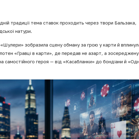
ідній традиції тема ставок проходить через твори Бальзака,
дської натури.
Шулери» зобразила сцену обману за грою у карти й вплинул
олотен «Гравці в карти», де передав не азарт, а зосереджену
а самостійного героя — від «Касабланки» до бондіани й «Одн