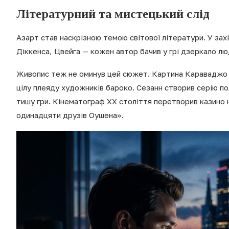
Літературний та мистецький слід
Азарт став наскрізною темою світової літератури. У зах
Діккенса, Цвейга — кожен автор бачив у грі дзеркало лю
Живопис теж не оминув цей сюжет. Картина Караваджо «
цілу плеяду художників бароко. Сезанн створив серію п
тишу гри. Кінематограф ХХ століття перетворив казино н
одинадцяти друзів Оушена».