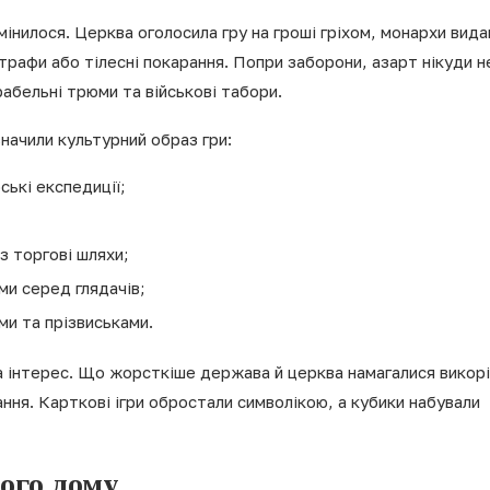
інилося. Церква оголосила гру на гроші гріхом, монархи вида
трафи або тілесні покарання. Попри заборони, азарт нікуди н
рабельні трюми та військові табори.
значили культурний образ гри:
ські експедиції;
з торгові шляхи;
ми серед глядачів;
ми та прізвиськами.
а інтерес. Що жорсткіше держава й церква намагалися викор
ння. Карткові ігри обростали символікою, а кубики набували
ого дому