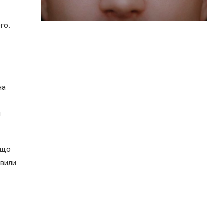
го.
на
и
 що
авили