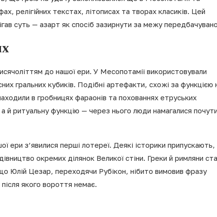
ах, релігійних текстах, літописах та творах класиків. Цей
гав суть — азарт як спосіб зазирнути за межу передбачувано
ях
исячоліттям до нашої ери. У Месопотамії використовували
них гральних кубиків. Подібні артефакти, схожі за функцією 
знаходили в гробницях фараонів та похованнях етруських
а й ритуальну функцію — через нього люди намагалися почут
ої ери з’явилися перші лотереї. Деякі історики припускають,
івництво окремих ділянок Великої стіни. Греки й римляни ст
о, що Юлій Цезар, переходячи Рубікон, нібито вимовив фразу
 після якого вороття немає.
н