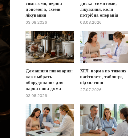
симптоми, перша
диска: симптоми,
допомога, схеми
лікування, коли
лікування
потрібна операція
03.08.2026
03.08.2026
Домашняя пивоварня:
ХГЛ: норма по тижнях
как выбрать
вагітності, таблиця,
оборудование для
відхилення
варки пива дома
27.07.2026
03.08.2026