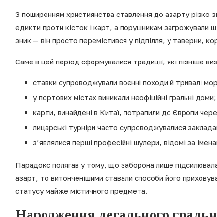
З поширенням християнства ставлення до азарту різко зм
едикти проти кісток і карт, а порушникам загрожували ш
зник — він просто перемістився у підпілля, у таверни, ко
Саме в цей період сформувалися традиції, які пізніше ви
ставки супроводжували воєнні походи й тривалі мор
у портових містах виникали неофіційні гральні доми;
карти, винайдені в Китаї, потрапили до Європи чере
лицарські турніри часто супроводжувалися заклада
з’являлися перші професійні шулери, відомі за імена
Парадокс полягав у тому, що заборона лише підсилювал
азарт, то витонченішими ставали способи його приховува
статусу майже містичного предмета.
Народження легального гральн