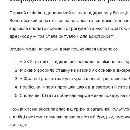
Перший офіційно дозволений заклад відкрився у Венеції 
Венеційський сенат пішов на легалізацію свідомо: під 
вирішила очолити процес і отримувати з нього податок.
дрес-коду — гра стала ритуалом для аристократії.
Згодом мода на гральні доми поширилася Європою:
У XVIII столітті відкрилися заклади на німецьких к
Монако зробило ставку на казино як основне джере
У Франції розквітла культура салонної гри, описана
Російська імперія пройшла шлях від заборон Петра I 
Сполучені Штати побачили народження покеру на пар
Кожна країна вносила власні штрихи в загальний культу
англійці систематизували правила вісту й бриджу, амери
сьогодні.