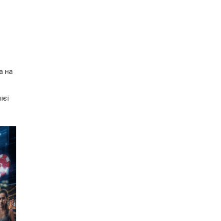
а на
ієї