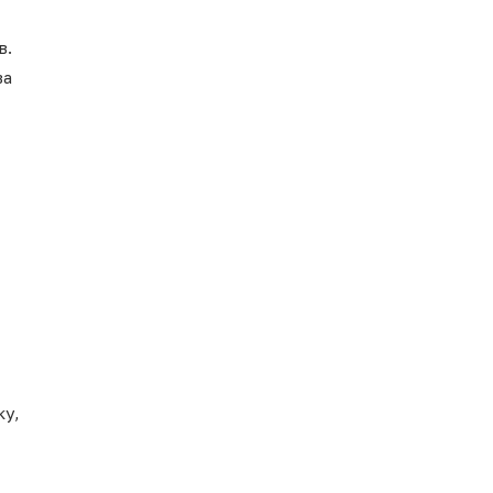
в.
ва
ку,