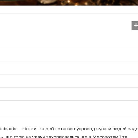
Кишкова паличка: як
проґавити серйозну заг
26.07.2025
вілізація — кістки, жереб і ставки супроводжували людей зад
ть, що грою на удачу захоплювалися ще в Месопотамії та