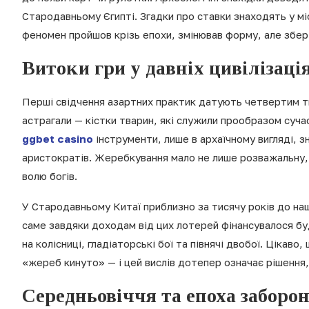
Стародавньому Єгипті. Згадки про ставки знаходять у міф
феномен пройшов крізь епохи, змінював форму, але збері
Витоки гри у давніх цивілізаці
Перші свідчення азартних практик датують четвертим т
астрагали — кістки тварин, які служили прообразом сучас
ggbet casino
інструменти, лише в архаїчному вигляді, 
аристократів. Жеребкування мало не лише розважальну, 
волю богів.
У Стародавньому Китаї приблизно за тисячу років до наш
саме завдяки доходам від цих лотерей фінансувалося буд
на колісниці, гладіаторські бої та півнячі двобої. Цікав
«жереб кинуто» — і цей вислів дотепер означає рішення,
Середньовіччя та епоха заборо