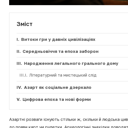
Зміст
Витоки гри у давніх цивілізаціях
Середньовіччя та епоха заборон
Народження легального грального дому
Літературний та мистецький слід
Азарт як соціальне дзеркало
Цифрова епоха та нові форми
Азартні розваги існують стільки ж, скільки й людська ци
до появи карт чи рулетки. Археологічні знахідки доводя