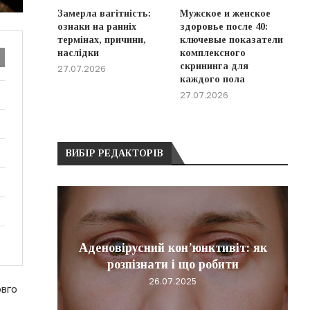
Замерла вагітність:
Мужское и женское
ознаки на ранніх
здоровье после 40:
термінах, причини,
ключевые показатели
наслідки
комплексного
скрининга для
27.07.2026
каждого пола
27.07.2026
ВИБІР РЕДАКТОРІВ
 не
Аденовірусний кон’юнктивіт: як
розу
розпізнати і що робити
26.07.2025
овго