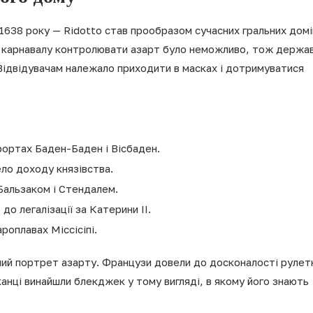
1638 року — Ridotto став прообразом сучасних гральних домі
час карнавалу контролювати азарт було неможливо, тож держа
 Відвідувачам належало приходити в масках і дотримуватися
урортах Баден-Баден і Вісбаден.
ло доходу князівства.
 Бальзаком і Стендалем.
до легалізації за Катерини II.
оплавах Міссісіпі.
рний портрет азарту. Французи довели до досконалості рулет
канці винайшли блекджек у тому вигляді, в якому його знають