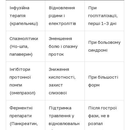
Інфузійна
Відновлення
При
терапія
рідини і
госпіталізації,
(крапельниці)
електролітів
перші 1–3 дні
Спазмолітики
Зменшення
При больовому
(Но-шпа,
болю і спазму
синдромі
папаверин)
проток
Інгібітори
Зниження
протонної
кислотності,
При більшості
помпи
захист
форм
(омепразол)
слизової
Ферментні
Підтримка
Після гострої
препарати
травлення у
фази, не в
(Панкреатин,
відновлювальн
розпал