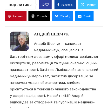
0
ПОДІЛИТИСЯ
Facebook
Twitter
Pinterest
Threads
Bluesky
Email
АНДРІЙ ШЕВЧУК
Андрій Шевчук — кандидат
медичних наук, спеціаліст із
багаторічним досвідом у сфері медико-соціальної
експертизи, реабілітації та функціональної оцінки
працездатності. Закінчив Львівський національний
медичний університет, захистив дисертацію за
напрямом медичної експертизи, глибоко
орієнтується в тонкощах чинного законодавства
у сфері інвалідності. На сайті 4MP Андрій
відповідає за створення та публікацію медично-