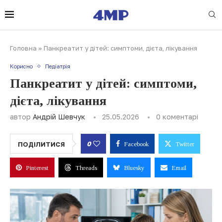
Головна
»
Панкреатит у дітей: симптоми, дієта, лікування
Корисно
Педіатрія
Панкреатит у дітей: симптоми,
дієта, лікування
автор
Андрій Шевчук
25.05.2026
0 коментарі
0
ПОДІЛИТИСЯ
Facebook
Twitter
Pinterest
Threads
Bluesky
Email