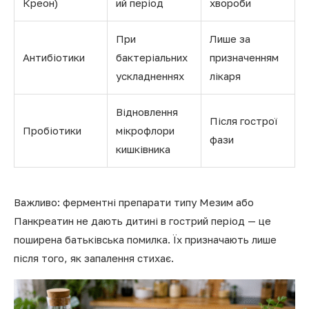
Креон)
ий період
хвороби
При
Лише за
Антибіотики
бактеріальних
призначенням
ускладненнях
лікаря
Відновлення
Після гострої
Пробіотики
мікрофлори
фази
кишківника
Важливо: ферментні препарати типу Мезим або
Панкреатин не дають дитині в гострий період — це
поширена батьківська помилка. Їх призначають лише
після того, як запалення стихає.