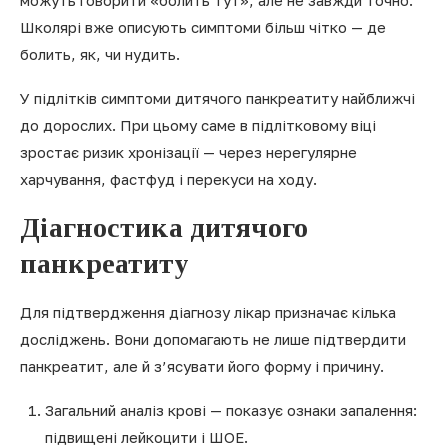
можуть говорити «болить тут», але не завжди точно.
Школярі вже описують симптоми більш чітко — де
болить, як, чи нудить.
У підлітків симптоми дитячого панкреатиту найближчі
до дорослих. При цьому саме в підлітковому віці
зростає ризик хронізації — через нерегулярне
харчування, фастфуд і перекуси на ходу.
Діагностика дитячого
панкреатиту
Для підтвердження діагнозу лікар призначає кілька
досліджень. Вони допомагають не лише підтвердити
панкреатит, але й з’ясувати його форму і причину.
Загальний аналіз крові — показує ознаки запалення:
підвищені лейкоцити і ШОЕ.