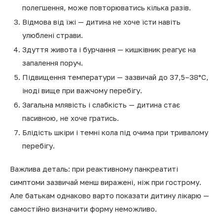
полегшення, може повторюватись кілька разів.
Відмова від їжі — дитина не хоче їсти навіть
улюблені страви.
Здуття живота і бурчання — кишківник реагує на
запалення поруч.
Підвищення температури — зазвичай до 37,5–38°C,
іноді вище при важчому перебігу.
Загальна млявість і слабкість — дитина стає
пасивною, не хоче гратись.
Блідість шкіри і темні кола під очима при тривалому
перебігу.
Важлива деталь: при реактивному панкреатиті
симптоми зазвичай менш виражені, ніж при гострому.
Але батькам однаково варто показати дитину лікарю —
самостійно визначити форму неможливо.