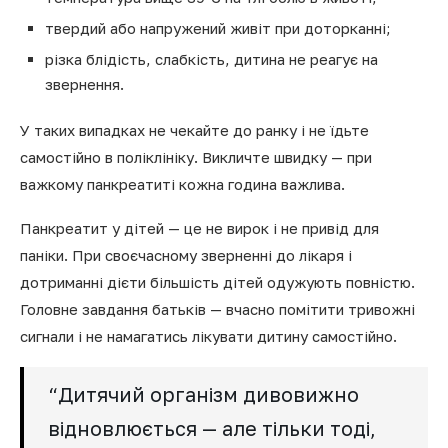
твердий або напружений живіт при доторканні;
різка блідість, слабкість, дитина не реагує на
звернення.
У таких випадках не чекайте до ранку і не їдьте
самостійно в поліклініку. Викличте швидку — при
важкому панкреатиті кожна година важлива.
Панкреатит у дітей — це не вирок і не привід для
паніки. При своєчасному зверненні до лікаря і
дотриманні дієти більшість дітей одужують повністю.
Головне завдання батьків — вчасно помітити тривожні
сигнали і не намагатись лікувати дитину самостійно.
“Дитячий організм дивовижно
відновлюється — але тільки тоді,