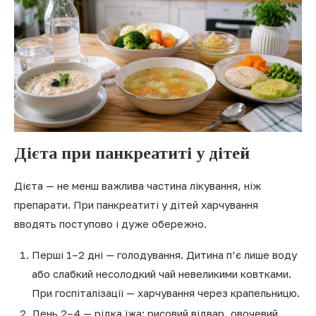
Дієта при панкреатиті у дітей
Дієта — не менш важлива частина лікування, ніж
препарати. При панкреатиті у дітей харчування
вводять поступово і дуже обережно.
Перші 1–2 дні — голодування. Дитина п’є лише воду
або слабкий несолодкий чай невеликими ковтками.
При госпіталізації — харчування через крапельницю.
День 2–4 — рідка їжа: рисовий відвар, овочевий