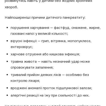
розвинутись навіть у дитини без жодних хронічних
хвороб.
Найпоширеніші причини дитячого панкреатиту:
порушення харчування — фастфуд, смажене, жирне,
газовані напої у великій кількості;
вірусні інфекції — грип, вітрянка, мononуклеоз,
ентеровірус;
харчове отруєння або кишкова інфекція;
травма живота — навіть незначний удар може
спровокувати запалення;
тривалий прийом деяких ліків — особливо без
контролю лікаря;
вроджені аномалії проток підшлункової залози;
алергічні реакції на їжу при схильності до них.