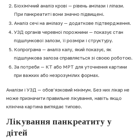
Біохімічний аналіз крові — рівень амілази і ліпази.
При панкреатиті вони значно підвищені.
Аналіз сечі на амілазу — додаткове підтвердження.
УЗД органів черевної порожнини — показує стан
підшлункової залози, її розміри і структуру.
Копрограма — аналіз калу, який показує, як
підшлункова залоза справляється зі своєю роботою.
За потреби — КТ або МРТ для уточнення картини
при важких або незрозумілих формах.
Аналізи і УЗД — обов’язковий мінімум. Без них лікар не
може призначити правильне лікування, навіть якщо
клінічна картина виглядає типово.
Лікування панкреатиту у
дітей