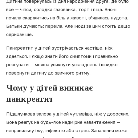
Дитина повернулась із дня народження друга, де було
все — чіпси, солодка газованка, торт і піца. Вночі
почала скаржитись на біль у животі, з’явилась нудота.
Батьки думають: переїла. Але іноді за цим стоїть дещо
серйозніше.
Панкреатит у дітей зустрічається частіше, ніж
здається. І якщо знати його симптоми і правильно
реагувати — можна уникнути ускладнень і швидко
повернути дитину до звичного ритму.
Чому у дітей виникає
панкреатит
Підшлункова залоза у дітей чутливіша, ніж у дорослих.
Вона реагує на будь-яке надмірне навантаження —
неправильну їжу, інфекцію або стрес. Запалення може