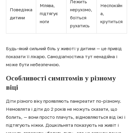
Лежить
Млява,
Неспокійн
Поведінка
нерухомо,
підтягує
а,
дитини
боїться
ноги
крутиться
рухатись
Будь-який сильний біль у животі у дитини — це привід
показати її лікарю. Самодіагностика тут ненадійна і
може бути небезпечною.
Особливості симптомів у різному
віці
Діти різного віку проявляють панкреатит по-різному.
Немовлята і діти до 2 років не можуть сказати, що
болить, — вони просто плачуть, відмовляються від їжі і
підтягують ніжки. Дошкільнята показують на живіт і