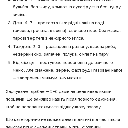
бульйон без жиру, компот із сухофруктів без цукру,
кисіль.
День 4–7 — протерта їжа: рідкі каші на воді
(рисова, гречана, вівсяна), овочеве пюре без масла,
парові тефтелі з нежирного м’яса.
Тиждень 2–3 — розширення раціону: варена риба,
нежирний сир, запечені яблука, омлет на пару.
Від місяця — поступове повернення до звичного
меню. Але смажене, жирне, фастфуд і газовані напої
— заборонені мінімум 3–6 місяців.
Харчування дрібне — 5–6 разів на день невеликими
порціями. Це важливо навіть після повного одужання,
щоб не перевантажувати підшлункову залозу.
Що категорично не можна давати дитині під час і після
панкреатиту: смажені страви, чіпси, сухарики,