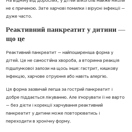
На відміну від дорослих, у дітей алкоголь майже ніколи
не є причиною. Зате харчові помилки і вірусні інфекції —
дуже часто.
Реактивний панкреатит у дитини —
що це
Реактивний панкреатит — найпоширеніша форма у
дітей. Це не самостійна хвороба, а вторинна реакція
підшлункової залози на щось інше: гастрит, кишкову
інфекцію, харчове отруєння або навіть алергію.
Ця форма зазвичай легша за гострий панкреатит і
добре піддається лікуванню. Але ігнорувати її не варто
— без дієти і корекції харчування реактивний
панкреатит у дитини може повторюватись і
переходити в хронічну форму.