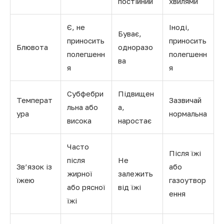
постійний
хвилями
Є, не
Іноді,
Буває,
приносить
приносить
Блювота
одноразо
полегшенн
полегшенн
ва
я
я
Субфебри
Підвищен
Температ
Зазвичай
льна або
а,
ура
нормальна
висока
наростає
Часто
Після їжі
після
Не
Зв’язок із
або
жирної
залежить
їжею
газоутвор
або рясної
від їжі
ення
їжі