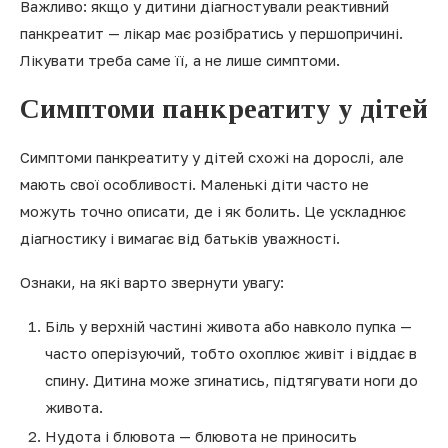
Важливо: якщо у дитини діагностували реактивний
панкреатит — лікар має розібратись у першопричині.
Лікувати треба саме її, а не лише симптоми.
Симптоми панкреатиту у дітей
Симптоми панкреатиту у дітей схожі на дорослі, але
мають свої особливості. Маленькі діти часто не
можуть точно описати, де і як болить. Це ускладнює
діагностику і вимагає від батьків уважності.
Ознаки, на які варто звернути увагу:
Біль у верхній частині живота або навколо пупка —
часто оперізуючий, тобто охоплює живіт і віддає в
спину. Дитина може згинатись, підтягувати ноги до
живота.
Нудота і блювота — блювота не приносить