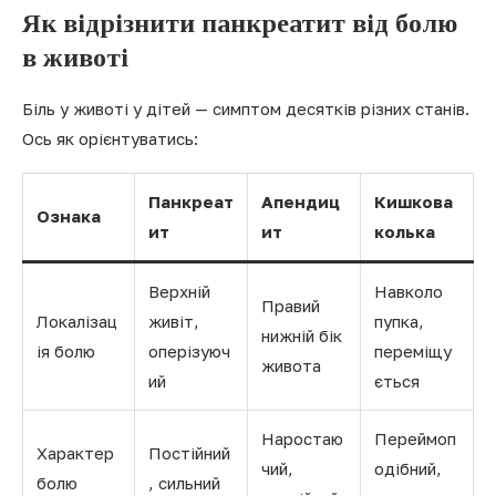
Як відрізнити панкреатит від болю
в животі
Біль у животі у дітей — симптом десятків різних станів.
Ось як орієнтуватись:
Панкреат
Апендиц
Кишкова
Ознака
ит
ит
колька
Верхній
Навколо
Правий
Локалізац
живіт,
пупка,
нижній бік
ія болю
оперізуюч
переміщу
живота
ий
ється
Наростаю
Переймоп
Характер
Постійний
чий,
одібний,
болю
, сильний