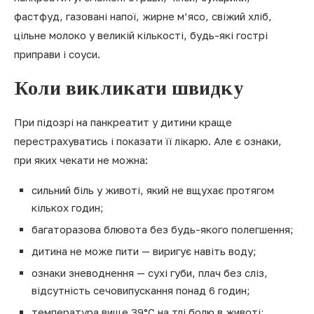
фастфуд, газовані напої, жирне м’ясо, свіжий хліб,
цільне молоко у великій кількості, будь-які гострі
приправи і соуси.
Коли викликати швидку
При підозрі на панкреатит у дитини краще
перестрахуватись і показати її лікарю. Але є ознаки,
при яких чекати не можна:
сильний біль у животі, який не вщухає протягом
кількох годин;
багаторазова блювота без будь-якого полегшення;
дитина не може пити — виригує навіть воду;
ознаки зневоднення — сухі губи, плач без сліз,
відсутність сечовипускання понад 6 годин;
температура вище 39°C на тлі болю в животі;