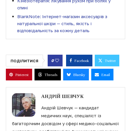
Кінезіотерапія: лікування рухом при болях у
спині
BlankNote: Інтернет-магазин аксесуарів з
натуральної шкіри — стиль, якість і
відповідальність за кожну деталь
0
ПОДІЛИТИСЯ
Facebook
Twitter
Pinterest
Threads
Bluesky
Email
АНДРІЙ ШЕВЧУК
Андрій Шевчук — кандидат
медичних наук, спеціаліст із
багаторічним досвідом у сфері медико-соціальної